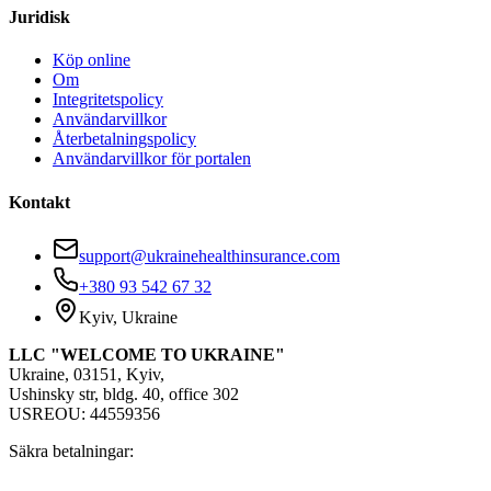
Juridisk
Köp online
Om
Integritetspolicy
Användarvillkor
Återbetalningspolicy
Användarvillkor för portalen
Kontakt
support@ukrainehealthinsurance.com
+380 93 542 67 32
Kyiv, Ukraine
LLC "WELCOME TO UKRAINE"
Ukraine, 03151, Kyiv,
Ushinsky str, bldg. 40, office 302
USREOU: 44559356
Säkra betalningar: