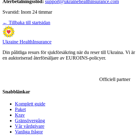
Återbetalningsstöd:
support@ukrainehealthinsurance.com
Svarstid: Inom 24 timmar
← Tillbaka till startsidan
Ukraine Health
Insurance
Din pålitliga resurs för sjukförsäkring när du reser till Ukraina. Vi är
en auktoriserad återförsäljare av EUROINS-policyer.
Officiell partner
Snabblänkar
Komplett guide
Paket
Krav
Gränsövergång
Vår vårdgivare
Vanliga frågor