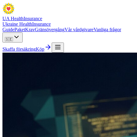
UA Health
Insurance
Ukraine Health
Insurance
Guide
Paket
Krav
Gränsövergång
Vår vårdgivare
Vanliga frågor
🇸🇪
Skaffa försäkring
Köp