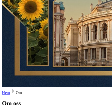
Hem
Om
Om oss