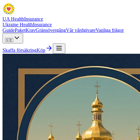
UA Health
Insurance
Ukraine Health
Insurance
Guide
Paket
Krav
Gränsövergång
Vår vårdgivare
Vanliga frågor
🇸🇪
Skaffa försäkring
Köp