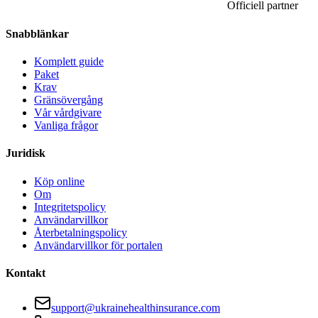
Officiell partner
Snabblänkar
Komplett guide
Paket
Krav
Gränsövergång
Vår vårdgivare
Vanliga frågor
Juridisk
Köp online
Om
Integritetspolicy
Användarvillkor
Återbetalningspolicy
Användarvillkor för portalen
Kontakt
support@ukrainehealthinsurance.com