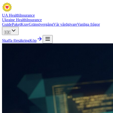
UA Health
Insurance
Ukraine Health
Insurance
Guide
Paket
Krav
Gränsövergång
Vår vårdgivare
Vanliga frågor
🇸🇪
Skaffa försäkring
Köp