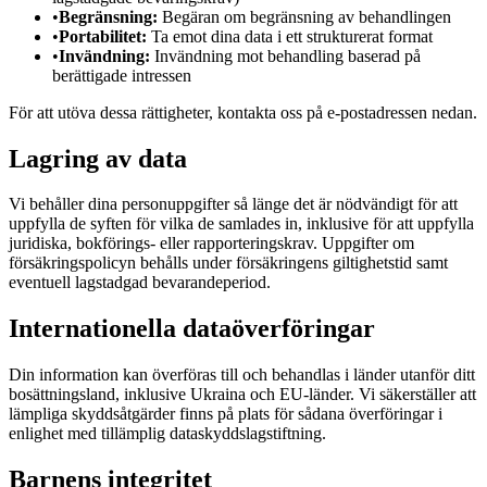
•
Begränsning:
Begäran om begränsning av behandlingen
•
Portabilitet:
Ta emot dina data i ett strukturerat format
•
Invändning:
Invändning mot behandling baserad på
berättigade intressen
För att utöva dessa rättigheter, kontakta oss på e-postadressen nedan.
Lagring av data
Vi behåller dina personuppgifter så länge det är nödvändigt för att
uppfylla de syften för vilka de samlades in, inklusive för att uppfylla
juridiska, bokförings- eller rapporteringskrav. Uppgifter om
försäkringspolicyn behålls under försäkringens giltighetstid samt
eventuell lagstadgad bevarandeperiod.
Internationella dataöverföringar
Din information kan överföras till och behandlas i länder utanför ditt
bosättningsland, inklusive Ukraina och EU-länder. Vi säkerställer att
lämpliga skyddsåtgärder finns på plats för sådana överföringar i
enlighet med tillämplig dataskyddslagstiftning.
Barnens integritet