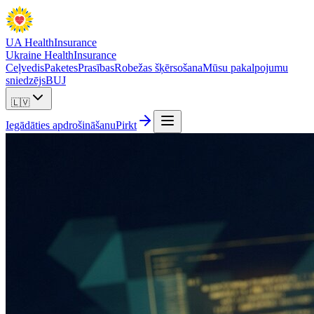
UA Health
Insurance
Ukraine Health
Insurance
Ceļvedis
Paketes
Prasības
Robežas šķērsošana
Mūsu pakalpojumu
sniedzējs
BUJ
🇱🇻
Iegādāties apdrošināšanu
Pirkt