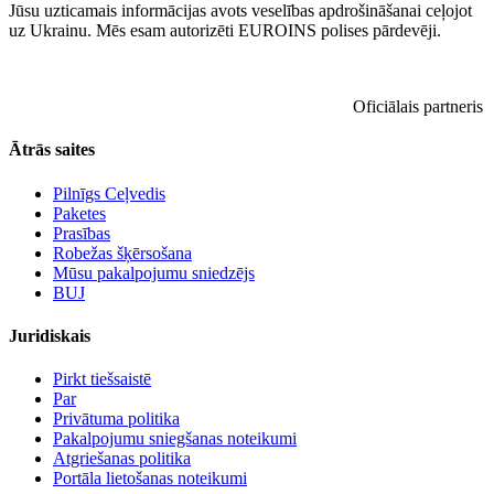
Jūsu uzticamais informācijas avots veselības apdrošināšanai ceļojot
uz Ukrainu. Mēs esam autorizēti EUROINS polises pārdevēji.
Oficiālais partneris
Ātrās saites
Pilnīgs Ceļvedis
Paketes
Prasības
Robežas šķērsošana
Mūsu pakalpojumu sniedzējs
BUJ
Juridiskais
Pirkt tiešsaistē
Par
Privātuma politika
Pakalpojumu sniegšanas noteikumi
Atgriešanas politika
Portāla lietošanas noteikumi