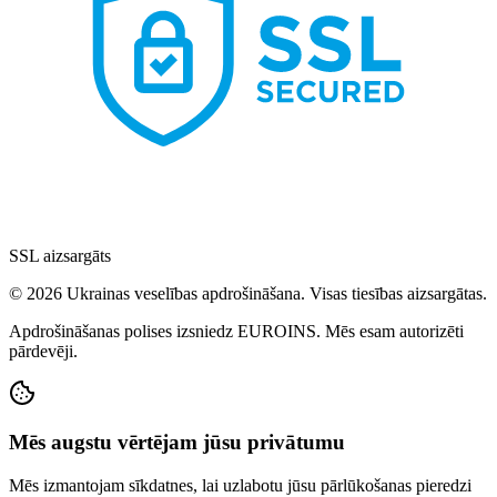
SSL aizsargāts
© 2026 Ukrainas veselības apdrošināšana. Visas tiesības aizsargātas.
Apdrošināšanas polises izsniedz EUROINS. Mēs esam autorizēti
pārdevēji.
Mēs augstu vērtējam jūsu privātumu
Mēs izmantojam sīkdatnes, lai uzlabotu jūsu pārlūkošanas pieredzi