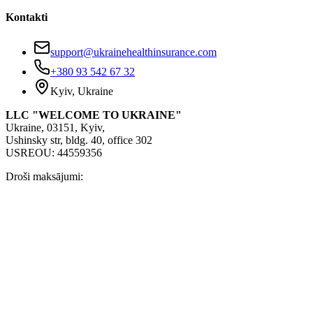
Kontakti
support@ukrainehealthinsurance.com
+380 93 542 67 32
Kyiv, Ukraine
LLC "WELCOME TO UKRAINE"
Ukraine, 03151, Kyiv,
Ushinsky str, bldg. 40, office 302
USREOU: 44559356
Droši maksājumi: