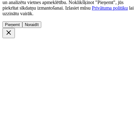
un analizētu vietnes apmeklētību. Noklikšķinot "Pieņemt", jūs
piekrītat sīkdatņu izmantošanai. Izlasiet mūsu
Privātuma politiku
lai
uzzinātu vairāk.
Pieņemt
Noraidīt