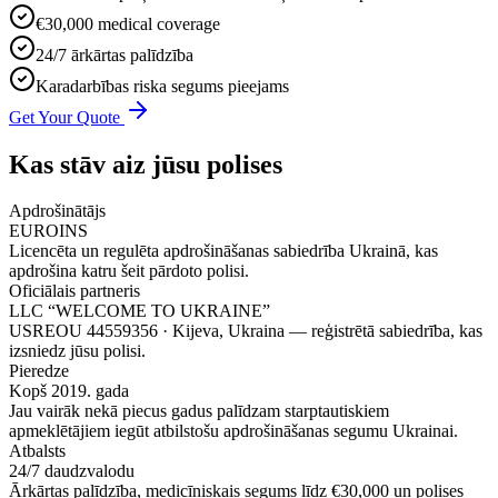
€30,000 medical coverage
24/7 ārkārtas palīdzība
Karadarbības riska segums pieejams
Get Your Quote
Kas stāv aiz jūsu polises
Apdrošinātājs
EUROINS
Licencēta un regulēta apdrošināšanas sabiedrība Ukrainā, kas
apdrošina katru šeit pārdoto polisi.
Oficiālais partneris
LLC “WELCOME TO UKRAINE”
USREOU 44559356 · Kijeva, Ukraina — reģistrētā sabiedrība, kas
izsniedz jūsu polisi.
Pieredze
Kopš 2019. gada
Jau vairāk nekā piecus gadus palīdzam starptautiskiem
apmeklētājiem iegūt atbilstošu apdrošināšanas segumu Ukrainai.
Atbalsts
24/7 daudzvalodu
Ārkārtas palīdzība, medicīniskais segums līdz €30,000 un polises