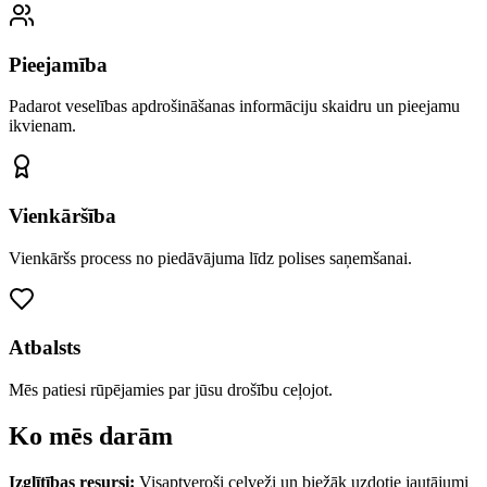
Pieejamība
Padarot veselības apdrošināšanas informāciju skaidru un pieejamu
ikvienam.
Vienkāršība
Vienkāršs process no piedāvājuma līdz polises saņemšanai.
Atbalsts
Mēs patiesi rūpējamies par jūsu drošību ceļojot.
Ko mēs darām
Izglītības resursi
:
Visaptveroši ceļveži un biežāk uzdotie jautājumi