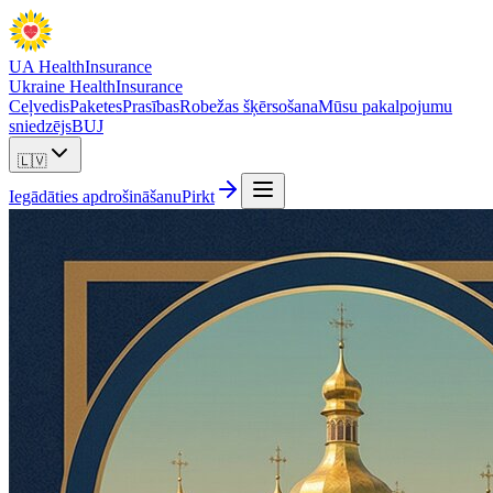
UA Health
Insurance
Ukraine Health
Insurance
Ceļvedis
Paketes
Prasības
Robežas šķērsošana
Mūsu pakalpojumu
sniedzējs
BUJ
🇱🇻
Iegādāties apdrošināšanu
Pirkt