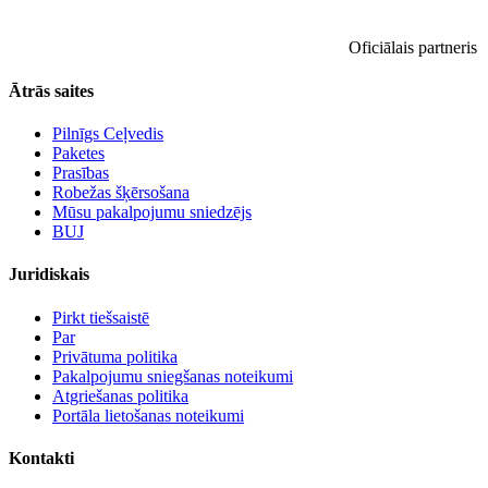
Oficiālais partneris
Ātrās saites
Pilnīgs Ceļvedis
Paketes
Prasības
Robežas šķērsošana
Mūsu pakalpojumu sniedzējs
BUJ
Juridiskais
Pirkt tiešsaistē
Par
Privātuma politika
Pakalpojumu sniegšanas noteikumi
Atgriešanas politika
Portāla lietošanas noteikumi
Kontakti