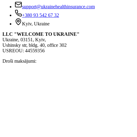
support@ukrainehealthinsurance.com
+380 93 542 67 32
Kyiv, Ukraine
LLC "WELCOME TO UKRAINE"
Ukraine, 03151, Kyiv,
Ushinsky str, bldg. 40, office 302
USREOU: 44559356
Droši maksājumi: