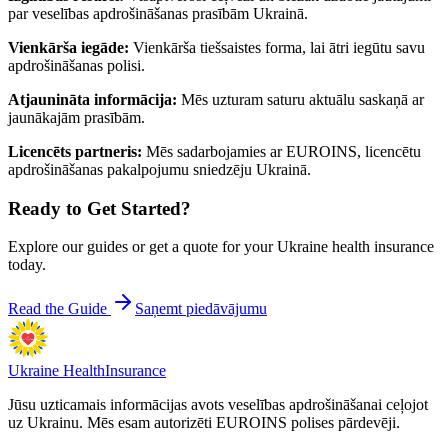
par veselības apdrošināšanas prasībām Ukrainā.
Vienkārša iegāde
:
Vienkārša tiešsaistes forma, lai ātri iegūtu savu
apdrošināšanas polisi.
Atjaunināta informācija
:
Mēs uzturam saturu aktuālu saskaņā ar
jaunākajām prasībām.
Licencēts partneris
:
Mēs sadarbojamies ar EUROINS, licencētu
apdrošināšanas pakalpojumu sniedzēju Ukrainā.
Ready to Get Started?
Explore our guides or get a quote for your Ukraine health insurance
today.
Read the Guide
Saņemt piedāvājumu
Ukraine Health
Insurance
Jūsu uzticamais informācijas avots veselības apdrošināšanai ceļojot
uz Ukrainu. Mēs esam autorizēti EUROINS polises pārdevēji.