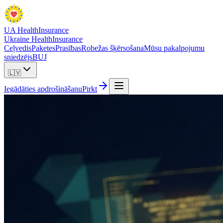
UA Health
Insurance
Ukraine Health
Insurance
Ceļvedis
Paketes
Prasības
Robežas šķērsošana
Mūsu pakalpojumu
sniedzējs
BUJ
🇱🇻
Iegādāties apdrošināšanu
Pirkt