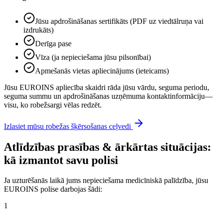
Jūsu apdrošināšanas sertifikāts (PDF uz viedtālruņa vai
izdrukāts)
Derīga pase
Vīza (ja nepieciešama jūsu pilsonībai)
Apmešanās vietas apliecinājums (ieteicams)
Jūsu EUROINS apliecība skaidri rāda jūsu vārdu, seguma periodu,
seguma summu un apdrošināšanas uzņēmuma kontaktinformāciju—
visu, ko robežsargi vēlas redzēt.
Izlasiet mūsu robežas šķērsošanas ceļvedi
Atlīdzības prasības & ārkārtas situācijas:
kā izmantot savu polisi
Ja uzturēšanās laikā jums nepieciešama medicīniskā palīdzība, jūsu
EUROINS polise darbojas šādi:
1