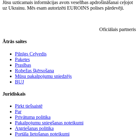
Jūsu uzticamais informācijas avots veselības apdrošināšanai ceļojot
uz Ukrainu. Mēs esam autorizēti EUROINS polises pārdevēji.
Oficiālais partneris
Ātrās saites
Pilnīgs Ceļvedis
Paketes
Prasības
Robežas šķērsošana
Mūsu pakalpojumu sniedzējs
BUJ
Juridiskais
Pirkt tiešsaistē
Par
Privātuma politika
Pakalpojumu sniegšanas noteikumi
Atgriešanas politika
Portāla lietošanas noteikumi