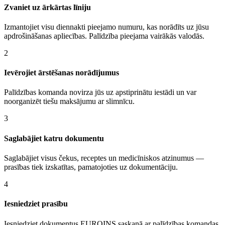
Zvaniet uz ārkārtas līniju
Izmantojiet visu diennakti pieejamo numuru, kas norādīts uz jūsu
apdrošināšanas apliecības. Palīdzība pieejama vairākās valodās.
2
Ievērojiet ārstēšanas norādījumus
Palīdzības komanda novirza jūs uz apstiprinātu iestādi un var
noorganizēt tiešu maksājumu ar slimnīcu.
3
Saglabājiet katru dokumentu
Saglabājiet visus čekus, receptes un medicīniskos atzinumus —
prasības tiek izskatītas, pamatojoties uz dokumentāciju.
4
Iesniedziet prasību
Iesniedziet dokumentus EUROINS saskaņā ar palīdzības komandas