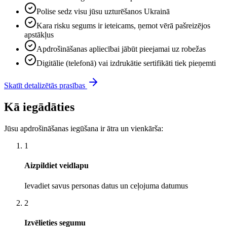
Polise sedz visu jūsu uzturēšanos Ukrainā
Kara risku segums ir ieteicams, ņemot vērā pašreizējos
apstākļus
Apdrošināšanas apliecībai jābūt pieejamai uz robežas
Digitālie (telefonā) vai izdrukātie sertifikāti tiek pieņemti
Skatīt detalizētās prasības
Kā iegādāties
Jūsu apdrošināšanas iegūšana ir ātra un vienkārša:
1
Aizpildiet veidlapu
Ievadiet savus personas datus un ceļojuma datumus
2
Izvēlieties segumu