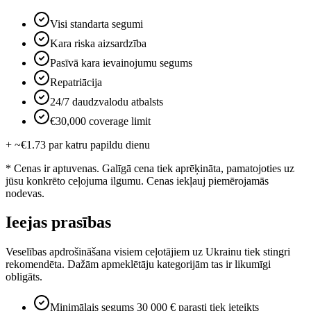
Visi standarta segumi
Kara riska aizsardzība
Pasīvā kara ievainojumu segums
Repatriācija
24/7 daudzvalodu atbalsts
€30,000 coverage limit
+ ~€1.73 par katru papildu dienu
* Cenas ir aptuvenas. Galīgā cena tiek aprēķināta, pamatojoties uz
jūsu konkrēto ceļojuma ilgumu. Cenas iekļauj piemērojamās
nodevas.
Ieejas prasības
Veselības apdrošināšana visiem ceļotājiem uz Ukrainu tiek stingri
rekomendēta. Dažām apmeklētāju kategorijām tas ir likumīgi
obligāts.
Minimālais segums 30 000 € parasti tiek ieteikts