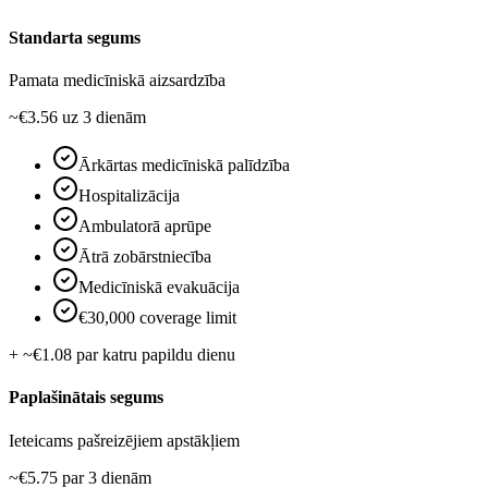
Standarta segums
Pamata medicīniskā aizsardzība
~€3.56
uz 3 dienām
Ārkārtas medicīniskā palīdzība
Hospitalizācija
Ambulatorā aprūpe
Ātrā zobārstniecība
Medicīniskā evakuācija
€30,000 coverage limit
+ ~€1.08 par katru papildu dienu
Paplašinātais segums
Ieteicams pašreizējiem apstākļiem
~€5.75
par 3 dienām