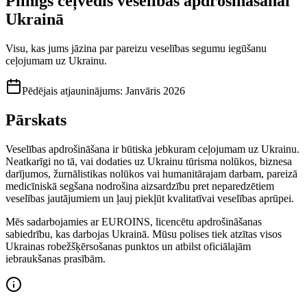
Pilnīgs ceļvedis veselības apdrošināšanai
Ukrainā
Visu, kas jums jāzina par pareizu veselības segumu iegūšanu
ceļojumam uz Ukrainu.
Pēdējais atjauninājums
:
Janvāris 2026
Pārskats
Veselības apdrošināšana ir būtiska jebkuram ceļojumam uz Ukrainu.
Neatkarīgi no tā, vai dodaties uz Ukrainu tūrisma nolūkos, biznesa
darījumos, žurnālistikas nolūkos vai humanitārajam darbam, pareizā
medicīniskā segšana nodrošina aizsardzību pret neparedzētiem
veselības jautājumiem un ļauj piekļūt kvalitatīvai veselības aprūpei.
Mēs sadarbojamies ar EUROINS, licencētu apdrošināšanas
sabiedrību, kas darbojas Ukrainā. Mūsu polises tiek atzītas visos
Ukrainas robežšķērsošanas punktos un atbilst oficiālajām
iebraukšanas prasībām.