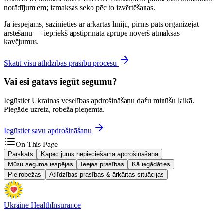
norādījumiem; izmaksas seko pēc to izvērtēšanas.
Ja iespējams, sazinieties ar ārkārtas līniju, pirms pats organizējat
ārstēšanu — iepriekš apstiprināta aprūpe novērš atmaksas
kavējumus.
Skatīt visu atlīdzības prasību procesu
Vai esi gatavs iegūt segumu?
Iegūstiet Ukrainas veselības apdrošināšanu dažu minūšu laikā.
Piegāde uzreiz, robeža pieņemta.
Iegūstiet savu apdrošināšanu
On This Page
Pārskats
Kāpēc jums nepieciešama apdrošināšana
Mūsu seguma iespējas
Ieejas prasības
Kā iegādāties
Pie robežas
Atlīdzības prasības & ārkārtas situācijas
Ukraine Health
Insurance