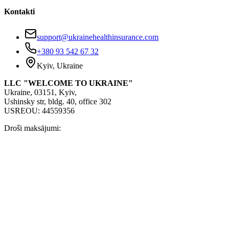
Kontakti
support@ukrainehealthinsurance.com
+380 93 542 67 32
Kyiv, Ukraine
LLC "WELCOME TO UKRAINE"
Ukraine, 03151, Kyiv,
Ushinsky str, bldg. 40, office 302
USREOU: 44559356
Droši maksājumi: