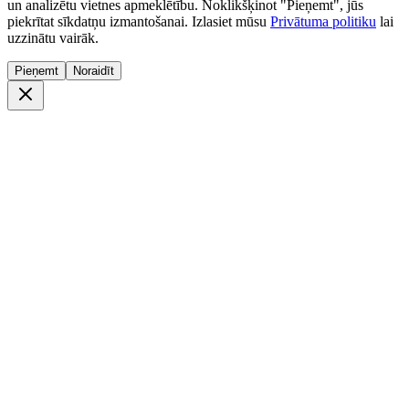
un analizētu vietnes apmeklētību. Noklikšķinot "Pieņemt", jūs
piekrītat sīkdatņu izmantošanai. Izlasiet mūsu
Privātuma politiku
lai
uzzinātu vairāk.
Pieņemt
Noraidīt