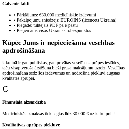
Galvenie fakti
•
Pārklājums: €30,000 medicīniskie izdevumi
•
Pakalpojumu sniedzējs: EUROINS (licencēts Ukrainā)
•
Piegāde: tūlītējais PDF pa e-pastu
•
Pieņemams visos Ukrainas robežpunktos
Kāpēc Jums ir nepieciešama veselības
apdrošināšana
Ukrainā ir gan publiskas, gan privātas veselības aprūpes iestādes,
taču visaptveroša ārstēšana bieži prasa maksājumu uzreiz. Veselības
apdrošināšana sedz šos izdevumus un nodrošina piekļuvi augstas
kvalitātes aprūpei.
Finansiāla aizsardzība
Medicīniskās izmaksas tiek segtas līdz 30 000 € uz katru polisi.
Kvalitatīvas aprūpes piekļuve