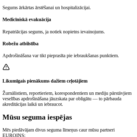
Segums ārkārtas ārstēšanai un hospitalizācijai.
Medicīniskā evakuācija
Repatriācijas segums, ja notiek nopietns ievainojums.
Robežu atbilstība
Apdrošināšana var tikt pieprasīta pie iebraukšanas punktiem.
Likumīgais pienākums dažiem ceļotājiem
Žurnālistiem, reportieriem, korespondentiem un mediju pārstāvjiem
veselības apdrošināšana jāuzskata par obligātu — to pārbauda
akreditācijas laikā un iebraucot.
Mūsu seguma iespējas
Mēs piedāvājam divus seguma līmeņus caur mūsu partneri
EUROINS: