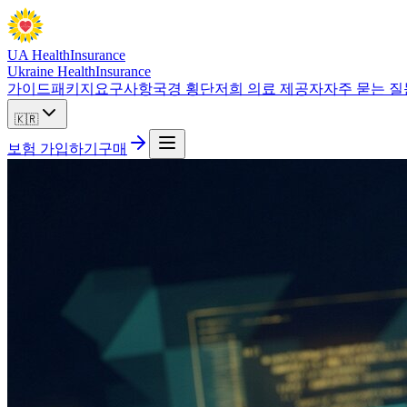
UA Health
Insurance
Ukraine Health
Insurance
가이드
패키지
요구사항
국경 횡단
저희 의료 제공자
자주 묻는 질
🇰🇷
보험 가입하기
구매