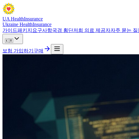
UA Health
Insurance
Ukraine Health
Insurance
가이드
패키지
요구사항
국경 횡단
저희 의료 제공자
자주 묻는 질
🇰🇷
보험 가입하기
구매