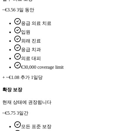
~€3.56
3일 동안
응급 의료 치료
입원
외래 진료
응급 치과
의료 대피
€30,000 coverage limit
+ ~€1.08 추가 1일당
확장 보장
현재 상태에 권장됩니다
~€5.75
3일간
모든 표준 보장