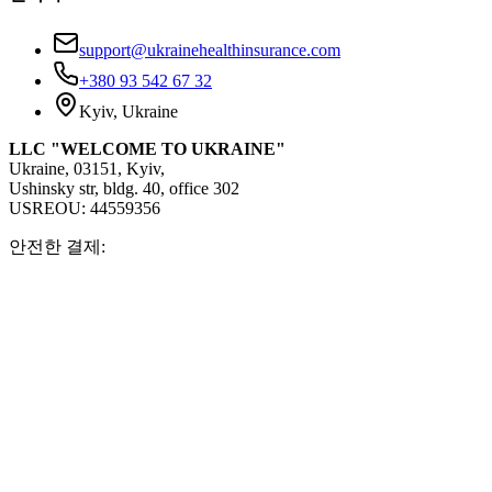
support@ukrainehealthinsurance.com
+380 93 542 67 32
Kyiv, Ukraine
LLC "WELCOME TO UKRAINE"
Ukraine, 03151, Kyiv,
Ushinsky str, bldg. 40, office 302
USREOU: 44559356
안전한 결제: