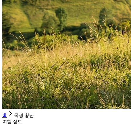
홈
국경 횡단
여행 정보