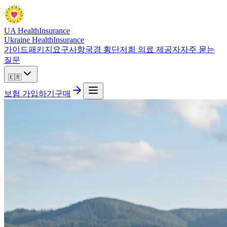
UA Health
Insurance
Ukraine Health
Insurance
가이드
패키지
요구사항
국경 횡단
저희 의료 제공자
자주 묻는
질문
🇰🇷
보험 가입하기
구매