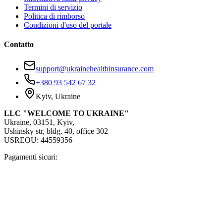
Termini di servizio
Politica di rimborso
Condizioni d'uso del portale
Contatto
support@ukrainehealthinsurance.com
+380 93 542 67 32
Kyiv, Ukraine
LLC "WELCOME TO UKRAINE"
Ukraine, 03151, Kyiv,
Ushinsky str, bldg. 40, office 302
USREOU: 44559356
Pagamenti sicuri: