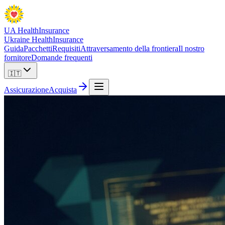
UA Health
Insurance
Ukraine Health
Insurance
Guida
Pacchetti
Requisiti
Attraversamento della frontiera
Il nostro
fornitore
Domande frequenti
🇮🇹
Assicurazione
Acquista