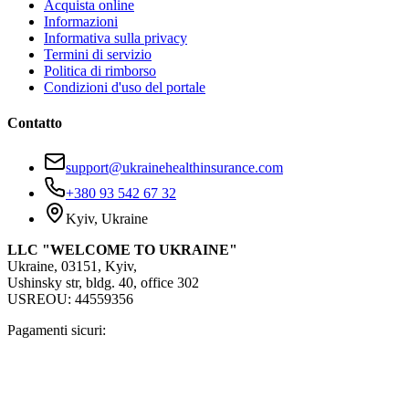
Acquista online
Informazioni
Informativa sulla privacy
Termini di servizio
Politica di rimborso
Condizioni d'uso del portale
Contatto
support@ukrainehealthinsurance.com
+380 93 542 67 32
Kyiv, Ukraine
LLC "WELCOME TO UKRAINE"
Ukraine, 03151, Kyiv,
Ushinsky str, bldg. 40, office 302
USREOU: 44559356
Pagamenti sicuri: