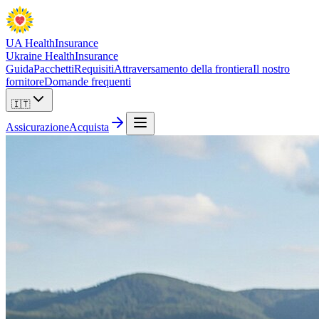
UA Health
Insurance
Ukraine Health
Insurance
Guida
Pacchetti
Requisiti
Attraversamento della frontiera
Il nostro
fornitore
Domande frequenti
🇮🇹
Assicurazione
Acquista