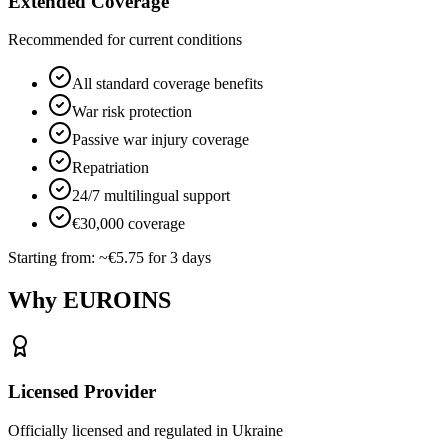
Extended Coverage
Recommended for current conditions
All standard coverage benefits
War risk protection
Passive war injury coverage
Repatriation
24/7 multilingual support
€30,000 coverage
Starting from:
~€5.75 for 3 days
Why EUROINS
Licensed Provider
Officially licensed and regulated in Ukraine