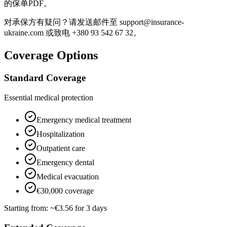
的保单PDF。
对承保方有疑问？请发送邮件至 support@insurance-
ukraine.com 或致电 +380 93 542 67 32。
Coverage Options
Standard Coverage
Essential medical protection
Emergency medical treatment
Hospitalization
Outpatient care
Emergency dental
Medical evacuation
€30,000 coverage
Starting from:
~€3.56 for 3 days