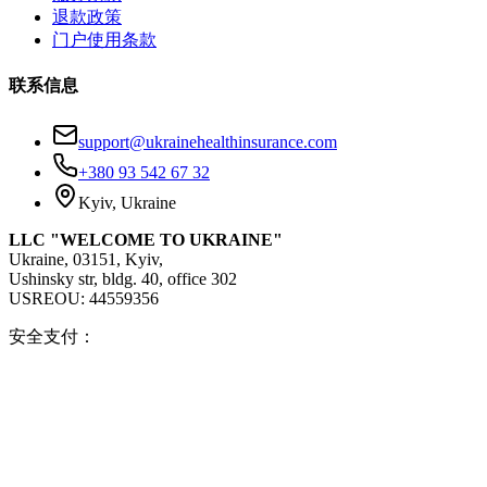
退款政策
门户使用条款
联系信息
support@ukrainehealthinsurance.com
+380 93 542 67 32
Kyiv, Ukraine
LLC "WELCOME TO UKRAINE"
Ukraine, 03151, Kyiv,
Ushinsky str, bldg. 40, office 302
USREOU: 44559356
安全支付：