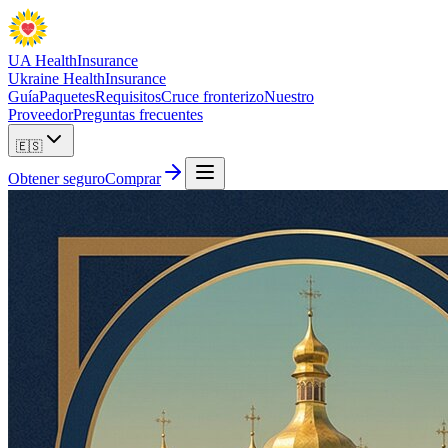
UA Health
Insurance
Ukraine Health
Insurance
Guía
Paquetes
Requisitos
Cruce fronterizo
Nuestro
Proveedor
Preguntas frecuentes
🇪🇸
Obtener seguro
Comprar