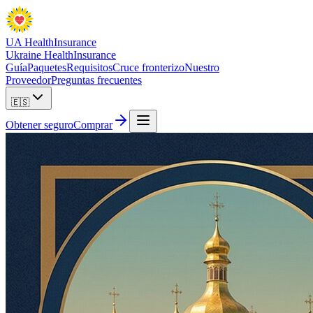
UA Health
Insurance
Ukraine Health
Insurance
Guía
Paquetes
Requisitos
Cruce fronterizo
Nuestro
Proveedor
Preguntas frecuentes
🇪🇸
Obtener seguro
Comprar