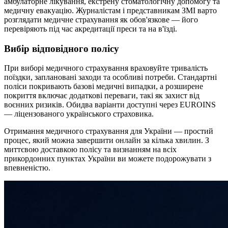
амбулаторне лікування, екстрену стоматологічну допомогу та
медичну евакуацію. Журналістам і представникам ЗМІ варто
розглядати медичне страхування як обов'язкове — його
перевіряють під час акредитації преси та на в'їзді.
Вибір відповідного полісу
При виборі медичного страхування враховуйте тривалість
поїздки, заплановані заходи та особливі потреби. Стандартні
поліси покривають базові медичні випадки, а розширене
покриття включає додаткові переваги, такі як захист від
воєнних ризиків. Обидва варіанти доступні через EUROINS
— ліцензованого українського страховика.
Отримання медичного страхування для України — простий
процес, який можна завершити онлайн за кілька хвилин. З
миттєвою доставкою полісу та визнанням на всіх
прикордонних пунктах України ви можете подорожувати з
впевненістю.