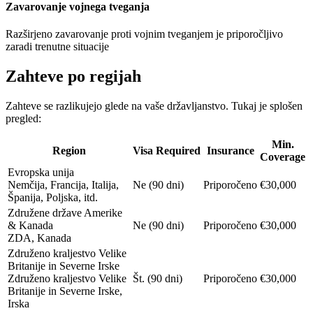
Zavarovanje vojnega tveganja
Razširjeno zavarovanje proti vojnim tveganjem je priporočljivo
zaradi trenutne situacije
Zahteve po regijah
Zahteve se razlikujejo glede na vaše državljanstvo. Tukaj je splošen
pregled:
Min.
Region
Visa Required
Insurance
Coverage
Evropska unija
Nemčija, Francija, Italija,
Ne (90 dni)
Priporočeno
€30,000
Španija, Poljska, itd.
Združene države Amerike
& Kanada
Ne (90 dni)
Priporočeno
€30,000
ZDA, Kanada
Združeno kraljestvo Velike
Britanije in Severne Irske
Združeno kraljestvo Velike
Št. (90 dni)
Priporočeno
€30,000
Britanije in Severne Irske,
Irska