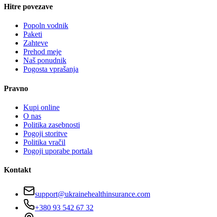
Hitre povezave
Popoln vodnik
Paketi
Zahteve
Prehod meje
Naš ponudnik
Pogosta vprašanja
Pravno
Kupi online
O nas
Politika zasebnosti
Pogoji storitve
Politika vračil
Pogoji uporabe portala
Kontakt
support@ukrainehealthinsurance.com
+380 93 542 67 32