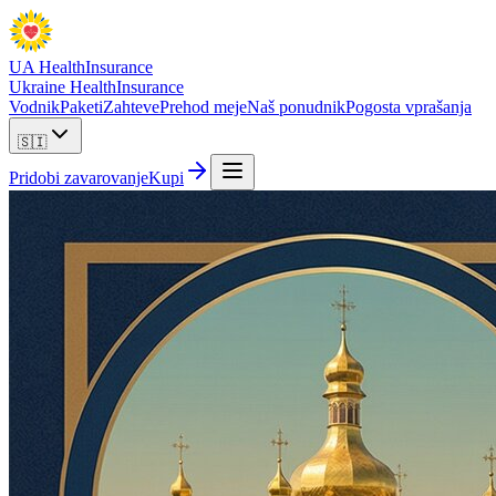
UA Health
Insurance
Ukraine Health
Insurance
Vodnik
Paketi
Zahteve
Prehod meje
Naš ponudnik
Pogosta vprašanja
🇸🇮
Pridobi zavarovanje
Kupi