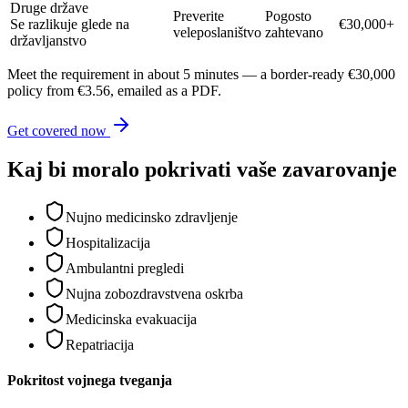
Druge države
Preverite
Pogosto
Se razlikuje glede na
€30,000+
veleposlaništvo
zahtevano
državljanstvo
Meet the requirement in about 5 minutes — a border-ready €30,000
policy from €3.56, emailed as a PDF.
Get covered now
Kaj bi moralo pokrivati vaše zavarovanje
Nujno medicinsko zdravljenje
Hospitalizacija
Ambulantni pregledi
Nujna zobozdravstvena oskrba
Medicinska evakuacija
Repatriacija
Pokritost vojnega tveganja