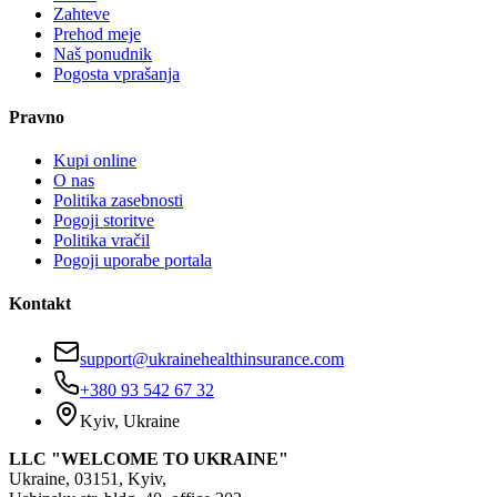
Zahteve
Prehod meje
Naš ponudnik
Pogosta vprašanja
Pravno
Kupi online
O nas
Politika zasebnosti
Pogoji storitve
Politika vračil
Pogoji uporabe portala
Kontakt
support@ukrainehealthinsurance.com
+380 93 542 67 32
Kyiv, Ukraine
LLC "WELCOME TO UKRAINE"
Ukraine, 03151, Kyiv,