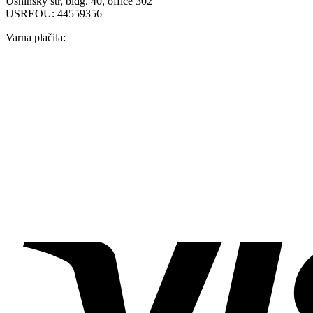
Ushinsky str, bldg. 40, office 302
USREOU: 44559356
Varna plačila: