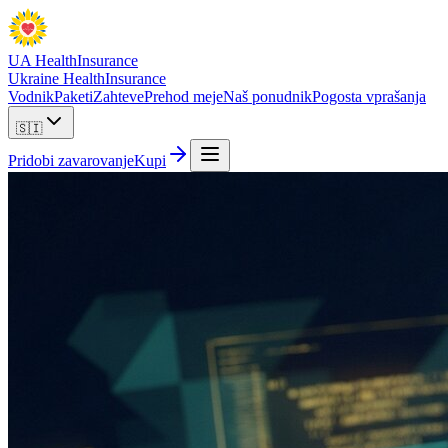
UA Health
Insurance
Ukraine Health
Insurance
Vodnik
Paketi
Zahteve
Prehod meje
Naš ponudnik
Pogosta vprašanja
🇸🇮
Pridobi zavarovanje
Kupi