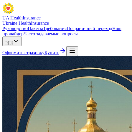
UA Health
Insurance
Ukraine Health
Insurance
Руководство
Пакеты
Требования
Пограничный переход
Наш
провайдер
Часто задаваемые вопросы
🇷🇺
Оформить страховку
Купить