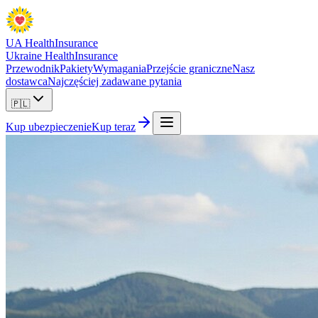
UA Health
Insurance
Ukraine Health
Insurance
Przewodnik
Pakiety
Wymagania
Przejście graniczne
Nasz
dostawca
Najczęściej zadawane pytania
🇵🇱
Kup ubezpieczenie
Kup teraz