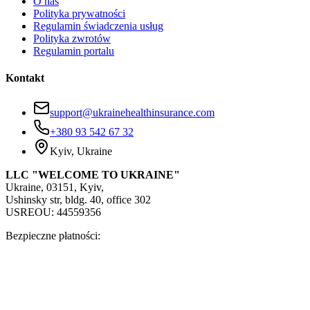
O nas
Polityka prywatności
Regulamin świadczenia usług
Polityka zwrotów
Regulamin portalu
Kontakt
support@ukrainehealthinsurance.com
+380 93 542 67 32
Kyiv, Ukraine
LLC "WELCOME TO UKRAINE"
Ukraine, 03151, Kyiv,
Ushinsky str, bldg. 40, office 302
USREOU: 44559356
Bezpieczne płatności: