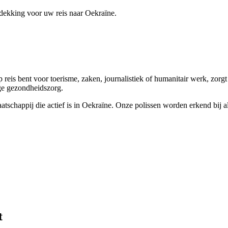
sdekking voor uw reis naar Oekraïne.
op reis bent voor toerisme, zaken, journalistiek of humanitair werk, zo
ge gezondheidszorg.
happij die actief is in Oekraïne. Onze polissen worden erkend bij all
t