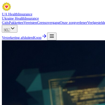
UA Health
Insurance
Ukraine Health
Insurance
Gids
Pakketten
Vereisten
Grensovergang
Onze zorgverlener
Veelgesteld
🇳🇱
Verzekering afsluiten
Koop