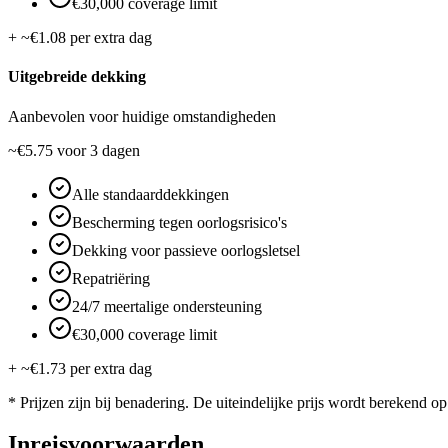
€30,000 coverage limit
+ ~€1.08 per extra dag
Uitgebreide dekking
Aanbevolen voor huidige omstandigheden
~€5.75
voor 3 dagen
Alle standaarddekkingen
Bescherming tegen oorlogsrisico's
Dekking voor passieve oorlogsletsel
Repatriëring
24/7 meertalige ondersteuning
€30,000 coverage limit
+ ~€1.73 per extra dag
* Prijzen zijn bij benadering. De uiteindelijke prijs wordt berekend op 
Inreisvoorwaarden