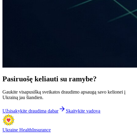
Pasiruošę keliauti su
ramybe?
Gaukite visapusišką sveikatos draudimo apsaugą savo kelionei į
Ukrainą jau šiandien.
Užsisakykite draudimą dabar
Skaitykite vadovą
Ukraine Health
Insurance