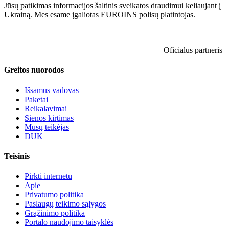
Jūsų patikimas informacijos šaltinis sveikatos draudimui keliaujant į
Ukrainą. Mes esame įgaliotas EUROINS polisų platintojas.
Oficialus partneris
Greitos nuorodos
Išsamus vadovas
Paketai
Reikalavimai
Sienos kirtimas
Mūsų teikėjas
DUK
Teisinis
Pirkti internetu
Apie
Privatumo politika
Paslaugų teikimo sąlygos
Grąžinimo politika
Portalo naudojimo taisyklės