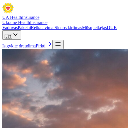
UA Health
Insurance
Ukraine Health
Insurance
Vadovas
Paketai
Reikalavimai
Sienos kirtimas
Mūsų teikėjas
DUK
🇱🇹
Įsigykite draudimą
Pirkti