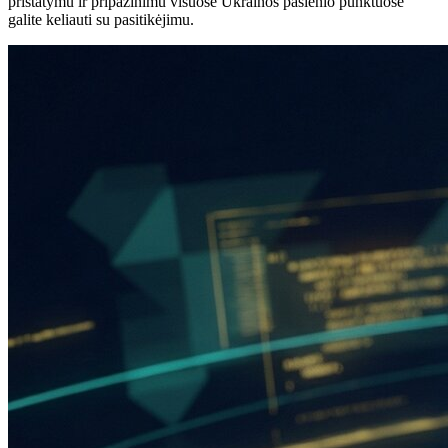
pristatymu ir pripažinimu visuose Ukrainos pasienio punktuose
galite keliauti su pasitikėjimu.