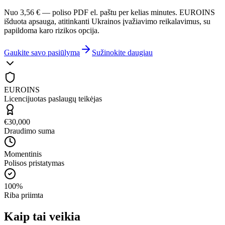
Nuo 3,56 € — poliso PDF el. paštu per kelias minutes. EUROINS
išduota apsauga, atitinkanti Ukrainos įvažiavimo reikalavimus, su
papildoma karo rizikos opcija.
Gaukite savo pasiūlymą
Sužinokite daugiau
EUROINS
Licencijuotas paslaugų teikėjas
€30,000
Draudimo suma
Momentinis
Polisos pristatymas
100%
Riba priimta
Kaip tai veikia