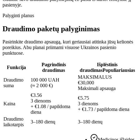
pasienyje.
Palyginti planus
Draudimo paketų palyginimas
Pasirinkite draudimo apsaugą, kuri geriausiai atitinka jūsų kelionės
poreikius. Abu planai priimami visuose Ukrainos pasienio
punktuose.
Pagrindinis
Išplėstinis
Funkcija
draudimas
draudimas
Populiariausias
MAKSIMALUS
Draudimo
100 000 UAH
€30,000
suma
(
≈ 2 000 €
)
Maksimali apsauga
€3.56
€5.75
3 dienoms
Kaina
3 dienoms
+ €1.08 / papildoma
+ €1.73 / papildoma diena
diena
Draudimo
3–180 dienų
3–180 dienų
laikotarpis
Medicinos išlaidos