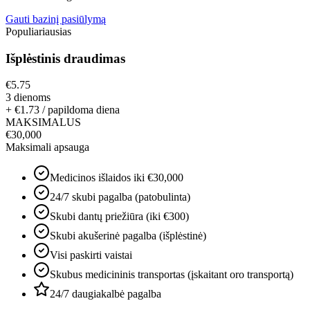
Gauti bazinį pasiūlymą
Populiariausias
Išplėstinis draudimas
€5.75
3 dienoms
+ €1.73 / papildoma diena
MAKSIMALUS
€30,000
Maksimali apsauga
Medicinos išlaidos iki €30,000
24/7 skubi pagalba (patobulinta)
Skubi dantų priežiūra (iki €300)
Skubi akušerinė pagalba (išplėstinė)
Visi paskirti vaistai
Skubus medicininis transportas (įskaitant oro transportą)
24/7 daugiakalbė pagalba