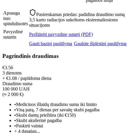
pagalbos linija
Apsauga
Pasirenkamas priedas: padidina draudimo sumą
nuo
3,5 karto radiacijos sukeltoms ekstremaliosioms
spinduliuotės
situacijoms
Pavyzdinė
Peržiūrėti pavyzdinę sutartį (PDF)
sutartis
Gauti bazinį pasiūlymą
Gaukite išplėstinį pasiūlymą
Pagrindinis draudimas
€3.56
3 dienoms
+ €1.08 / papildoma diena
Draudimo suma
100 000 UAH
(
≈ 2 000 €
)
•
Medicinos išlaidų draudimo suma iki limito
•
Visą parą, 7 dienas per savaitę skubi pagalba
•
Skubi dantų priežiūra (iki €150)
•
Skubi akušerinė pagalba
•
Paskirti vaistai
+
4
daugiau...