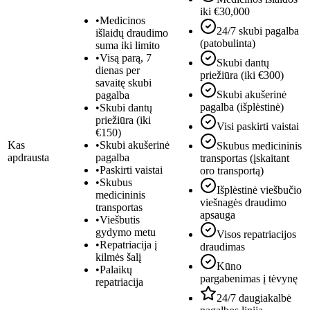
iki €30,000
•
Medicinos
24/7 skubi pagalba
išlaidų draudimo
(patobulinta)
suma iki limito
•
Visą parą, 7
Skubi dantų
dienas per
priežiūra (iki €300)
savaitę skubi
Skubi akušerinė
pagalba
pagalba (išplėstinė)
•
Skubi dantų
priežiūra (iki
Visi paskirti vaistai
€150)
Kas
•
Skubi akušerinė
Skubus medicininis
apdrausta
pagalba
transportas (įskaitant
•
Paskirti vaistai
oro transportą)
•
Skubus
Išplėstinė viešbučio
medicininis
viešnagės draudimo
transportas
apsauga
•
Viešbutis
gydymo metu
Visos repatriacijos
•
Repatriacija į
draudimas
kilmės šalį
Kūno
•
Palaikų
pargabenimas į tėvynę
repatriacija
24/7 daugiakalbė