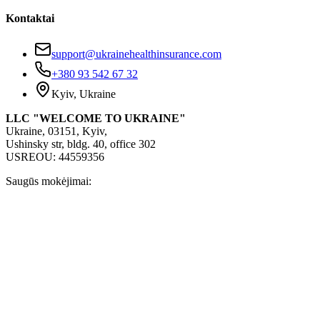
Kontaktai
support@ukrainehealthinsurance.com
+380 93 542 67 32
Kyiv, Ukraine
LLC "WELCOME TO UKRAINE"
Ukraine, 03151, Kyiv,
Ushinsky str, bldg. 40, office 302
USREOU: 44559356
Saugūs mokėjimai: