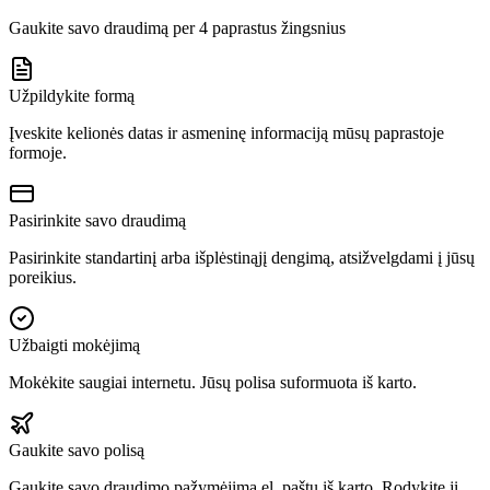
Gaukite savo draudimą per 4 paprastus žingsnius
Užpildykite formą
Įveskite kelionės datas ir asmeninę informaciją mūsų paprastoje
formoje.
Pasirinkite savo draudimą
Pasirinkite standartinį arba išplėstinąjį dengimą, atsižvelgdami į jūsų
poreikius.
Užbaigti mokėjimą
Mokėkite saugiai internetu. Jūsų polisa suformuota iš karto.
Gaukite savo polisą
Gaukite savo draudimo pažymėjimą el. paštu iš karto. Rodykite jį