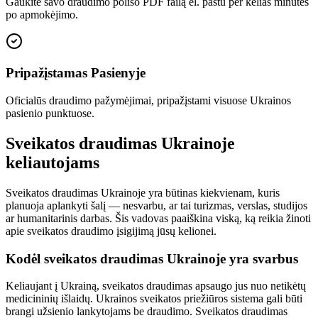
Gaukite savo draudimo poliso PDF failą el. paštu per kelias minutes
po apmokėjimo.
Pripažįstamas Pasienyje
Oficialūs draudimo pažymėjimai, pripažįstami visuose Ukrainos
pasienio punktuose.
Sveikatos draudimas Ukrainoje
keliautojams
Sveikatos draudimas Ukrainoje yra būtinas kiekvienam, kuris
planuoja aplankyti šalį — nesvarbu, ar tai turizmas, verslas, studijos
ar humanitarinis darbas. Šis vadovas paaiškina viską, ką reikia žinoti
apie sveikatos draudimo įsigijimą jūsų kelionei.
Kodėl sveikatos draudimas Ukrainoje yra svarbus
Keliaujant į Ukrainą, sveikatos draudimas apsaugo jus nuo netikėtų
medicininių išlaidų. Ukrainos sveikatos priežiūros sistema gali būti
brangi užsienio lankytojams be draudimo. Sveikatos draudimas