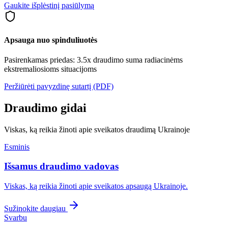
Gaukite išplėstinį pasiūlymą
Apsauga nuo spinduliuotės
Pasirenkamas priedas: 3.5x draudimo suma radiacinėms
ekstremaliosioms situacijoms
Peržiūrėti pavyzdinę sutartį (PDF)
Draudimo gidai
Viskas, ką reikia žinoti apie sveikatos draudimą Ukrainoje
Esminis
Išsamus draudimo vadovas
Viskas, ką reikia žinoti apie sveikatos apsaugą Ukrainoje.
Sužinokite daugiau
Svarbu