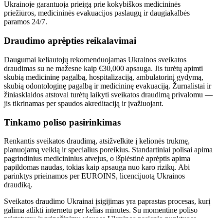
Ukrainoje garantuoja prieigą prie kokybiškos medicininės
priežiūros, medicininės evakuacijos paslaugų ir daugiakalbės
paramos 24/7.
Draudimo aprėpties reikalavimai
Daugumai keliautojų rekomenduojamas Ukrainos sveikatos
draudimas su ne mažesne kaip €30,000 apsauga. Jis turėtų apimti
skubią medicininę pagalbą, hospitalizaciją, ambulatorinį gydymą,
skubią odontologinę pagalbą ir medicininę evakuaciją. Žurnalistai ir
žiniasklaidos atstovai turėtų laikyti sveikatos draudimą privalomu —
jis tikrinamas per spaudos akreditaciją ir įvažiuojant.
Tinkamo poliso pasirinkimas
Renkantis sveikatos draudimą, atsižvelkite į kelionės trukmę,
planuojamą veiklą ir specialius poreikius. Standartiniai polisai apima
pagrindinius medicininius atvejus, o išplėstinė aprėptis apima
papildomas naudas, tokias kaip apsauga nuo karo rizikų. Abi
parinktys prieinamos per EUROINS, licencijuotą Ukrainos
draudiką.
Sveikatos draudimo Ukrainai įsigijimas yra paprastas procesas, kurį
galima atlikti internetu per kelias minutes. Su momentine poliso