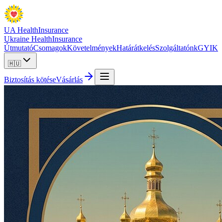
UA Health
Insurance
Ukraine Health
Insurance
Útmutató
Csomagok
Követelmények
Határátkelés
Szolgáltatónk
GYIK
🇭🇺
Biztosítás kötése
Vásárlás