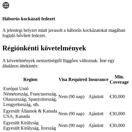
Háborús kockázati fedezet
A jelenlegi helyzet miatt javasolt a háborús kockázatokat magában
foglaló bővített fedezet.
Régiónkénti követelmények
A követelmények nemzetiségtől függően változnak. Íme egy
általános áttekintés:
Min.
Region
Visa Required
Insurance
Coverage
Európai Unió
Németország, Franciaország,
Nem (90 nap)
Ajánlott
€30,000
Olaszország, Spanyolország,
Lengyelország, stb.
Egyesült Államok & Kanada
Nem (90 nap)
Ajánlott
€30,000
USA, Kanada
Egyesült Királyság
Nem (90 nap)
Ajánlott
€30,000
Egyesült Királyság, Írország