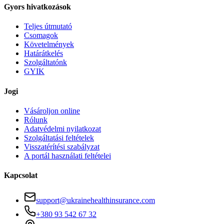
Gyors hivatkozások
Teljes útmutató
Csomagok
Követelmények
Határátkelés
Szolgáltatónk
GYIK
Jogi
Vásároljon online
Rólunk
Adatvédelmi nyilatkozat
Szolgáltatási feltételek
Visszatérítési szabályzat
A portál használati feltételei
Kapcsolat
support@ukrainehealthinsurance.com
+380 93 542 67 32