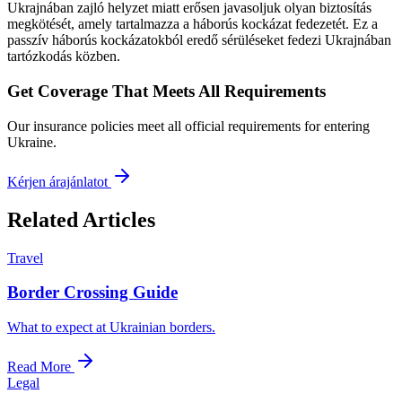
Ukrajnában zajló helyzet miatt erősen javasoljuk olyan biztosítás
megkötését, amely tartalmazza a háborús kockázat fedezetét. Ez a
passzív háborús kockázatokból eredő sérüléseket fedezi Ukrajnában
tartózkodás közben.
Get Coverage That Meets All Requirements
Our insurance policies meet all official requirements for entering
Ukraine.
Kérjen árajánlatot
Related Articles
Travel
Border Crossing Guide
What to expect at Ukrainian borders.
Read More
Legal