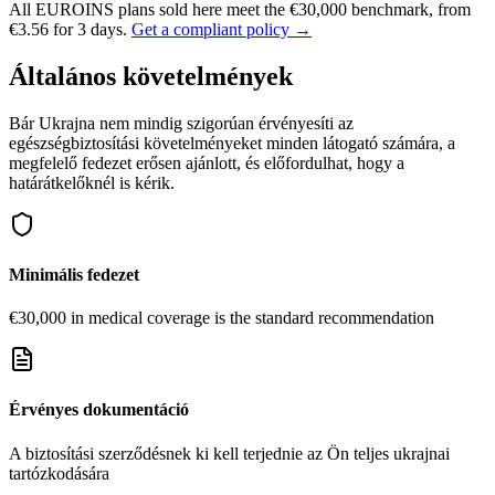
All EUROINS plans sold here meet the €30,000 benchmark, from
€3.56 for 3 days.
Get a compliant policy →
Általános követelmények
Bár Ukrajna nem mindig szigorúan érvényesíti az
egészségbiztosítási követelményeket minden látogató számára, a
megfelelő fedezet erősen ajánlott, és előfordulhat, hogy a
határátkelőknél is kérik.
Minimális fedezet
€30,000 in medical coverage is the standard recommendation
Érvényes dokumentáció
A biztosítási szerződésnek ki kell terjednie az Ön teljes ukrajnai
tartózkodására