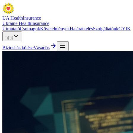
UA Health
Insurance
Ukraine Health
Insurance
Útmutató
Csomagok
Követelmények
Határátkelés
Szolgáltatónk
GYIK
🇭🇺
Biztosítás kötése
Vásárlás