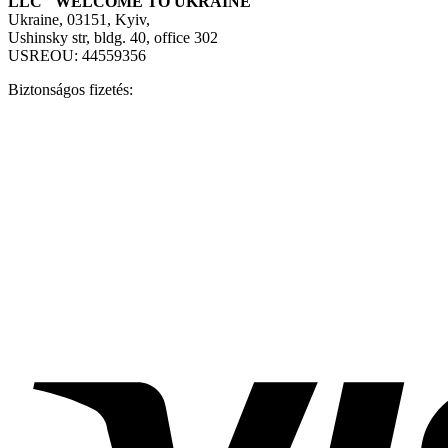
LLC "WELCOME TO UKRAINE"
Ukraine, 03151, Kyiv,
Ushinsky str, bldg. 40, office 302
USREOU: 44559356
Biztonságos fizetés: