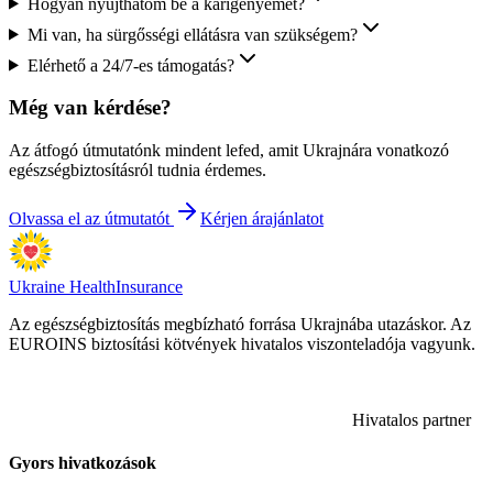
Hogyan nyújthatom be a kárigényemet?
Mi van, ha sürgősségi ellátásra van szükségem?
Elérhető a 24/7-es támogatás?
Még van kérdése?
Az átfogó útmutatónk mindent lefed, amit Ukrajnára vonatkozó
egészségbiztosításról tudnia érdemes.
Olvassa el az útmutatót
Kérjen árajánlatot
Ukraine Health
Insurance
Az egészségbiztosítás megbízható forrása Ukrajnába utazáskor. Az
EUROINS biztosítási kötvények hivatalos viszonteladója vagyunk.
Hivatalos partner
Gyors hivatkozások