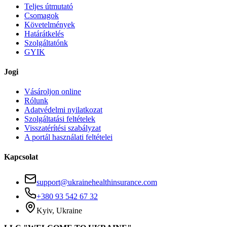
Teljes útmutató
Csomagok
Követelmények
Határátkelés
Szolgáltatónk
GYIK
Jogi
Vásároljon online
Rólunk
Adatvédelmi nyilatkozat
Szolgáltatási feltételek
Visszatérítési szabályzat
A portál használati feltételei
Kapcsolat
support@ukrainehealthinsurance.com
+380 93 542 67 32
Kyiv, Ukraine