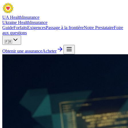
UA Health
Insurance
Ukraine Health
Insurance
Guide
Forfaits
Exigences
Passage à la frontière
Notre Prestataire
Foire
aux questions
🇫🇷
Obtenir une assurance
Acheter