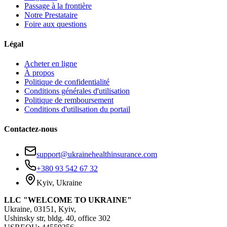
Passage à la frontière
Notre Prestataire
Foire aux questions
Légal
Acheter en ligne
À propos
Politique de confidentialité
Conditions générales d'utilisation
Politique de remboursement
Conditions d'utilisation du portail
Contactez-nous
support@ukrainehealthinsurance.com
+380 93 542 67 32
Kyiv, Ukraine
LLC "WELCOME TO UKRAINE"
Ukraine, 03151, Kyiv,
Ushinsky str, bldg. 40, office 302