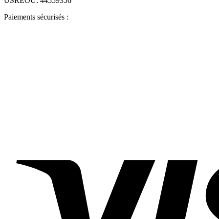
USREOU: 44559356
Paiements sécurisés :