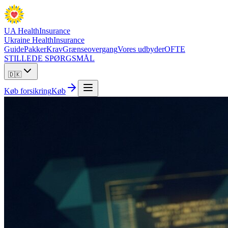
UA Health
Insurance
Ukraine Health
Insurance
Guide
Pakker
Krav
Grænseovergang
Vores udbyder
OFTE
STILLEDE SPØRGSMÅL
🇩🇰
Køb forsikring
Køb