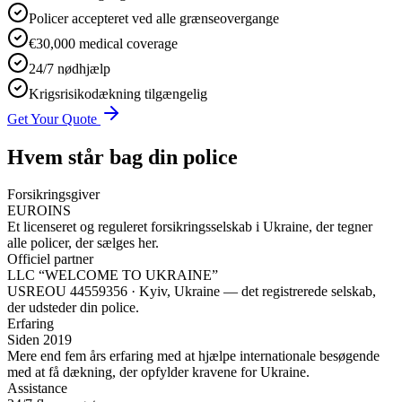
Policer accepteret ved alle grænseovergange
€30,000 medical coverage
24/7 nødhjælp
Krigsrisikodækning tilgængelig
Get Your Quote
Hvem står bag din police
Forsikringsgiver
EUROINS
Et licenseret og reguleret forsikringsselskab i Ukraine, der tegner
alle policer, der sælges her.
Officiel partner
LLC “WELCOME TO UKRAINE”
USREOU 44559356 · Kyiv, Ukraine — det registrerede selskab,
der udsteder din police.
Erfaring
Siden 2019
Mere end fem års erfaring med at hjælpe internationale besøgende
med at få dækning, der opfylder kravene for Ukraine.
Assistance