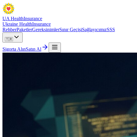
UA Health
Insurance
Ukraine Health
Insurance
Rehber
Paketler
Gereksinimler
Sınır Geçişi
Sağlayıcımız
SSS
🇹🇷
Sigorta Alın
Satın Al