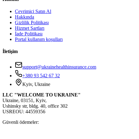
Çevrimiçi Satın Al
Hakkında
Gizlilik Politikası
Hizmet Şartları
İade Politikası
Portal kullanım koşulları
İletişim
support@ukrainehealthinsurance.com
+380 93 542 67 32
Kyiv, Ukraine
LLC "WELCOME TO UKRAINE"
Ukraine, 03151, Kyiv,
Ushinsky str, bldg. 40, office 302
USREOU: 44559356
Güvenli ödemeler: