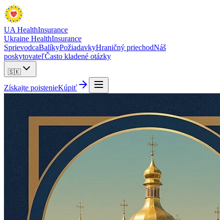
UA Health
Insurance
Ukraine Health
Insurance
Sprievodca
Balíky
Požiadavky
Hraničný priechod
Náš
poskytovateľ
Často kladené otázky
🇸🇰
Získajte poistenie
Kúpiť