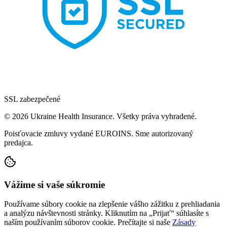
SSL zabezpečené
© 2026 Ukraine Health Insurance. Všetky práva vyhradené.
Poisťovacie zmluvy vydané EUROINS. Sme autorizovaný
predajca.
Vážime si vaše súkromie
Používame súbory cookie na zlepšenie vášho zážitku z prehliadania
a analýzu návštevnosti stránky. Kliknutím na „Prijať“ súhlasíte s
naším používaním súborov cookie. Prečítajte si naše
Zásady