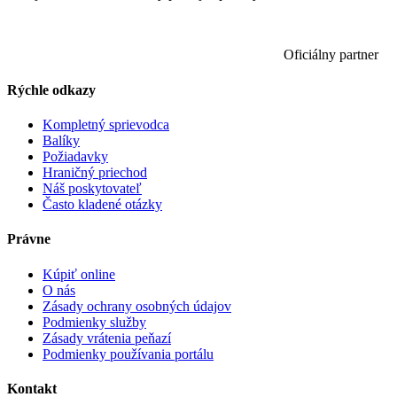
Oficiálny partner
Rýchle odkazy
Kompletný sprievodca
Balíky
Požiadavky
Hraničný priechod
Náš poskytovateľ
Často kladené otázky
Právne
Kúpiť online
O nás
Zásady ochrany osobných údajov
Podmienky služby
Zásady vrátenia peňazí
Podmienky používania portálu
Kontakt