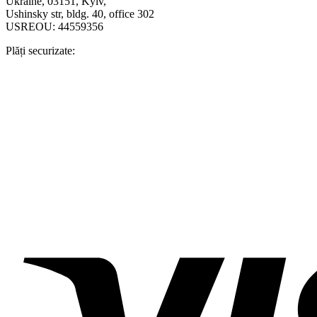
Ukraine, 03151, Kyiv,
Ushinsky str, bldg. 40, office 302
USREOU: 44559356
Plăți securizate: