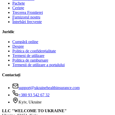
Pachete
Cerințe
Trecerea Frontierei
Furnizorul nostru
Întrebări frecvente
Juridic
Cumpără online
Despre
Politica de confidențialitate
Termeni de utilizare
Politica de rambursare
Termenii de utilizare a portalului
Contactați
support@ukrainehealthinsurance.com
+380 93 542 67 32
Kyiv, Ukraine
LLC "WELCOME TO UKRAINE"