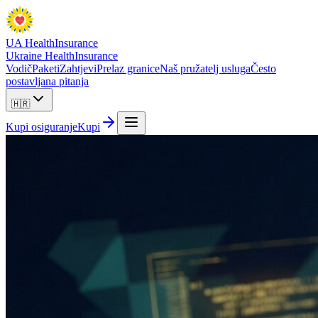
UA Health
Insurance
Ukraine Health
Insurance
Vodič
Paketi
Zahtjevi
Prelaz granice
Naš pružatelj usluga
Često
postavljana pitanja
🇭🇷
Kupi osiguranje
Kupi