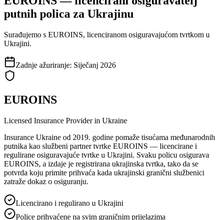
EUROINS — licencirani osiguravatelj
putnih polica za Ukrajinu
Surađujemo s EUROINS, licenciranom osiguravajućom tvrtkom u
Ukrajini.
Zadnje ažuriranje
:
Siječanj 2026
EUROINS
Licensed Insurance Provider in Ukraine
Insurance Ukraine od 2019. godine pomaže tisućama međunarodnih
putnika kao službeni partner tvrtke EUROINS — licencirane i
regulirane osiguravajuće tvrtke u Ukrajini. Svaku policu osigurava
EUROINS, a izdaje je registrirana ukrajinska tvrtka, tako da se
potvrda koju primite prihvaća kada ukrajinski granični službenici
zatraže dokaz o osiguranju.
Licencirano i regulirano u Ukrajini
Police prihvaćene na svim graničnim prijelazima