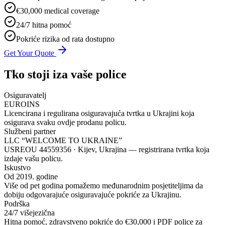
€30,000 medical coverage
24/7 hitna pomoć
Pokriće rizika od rata dostupno
Get Your Quote
Tko stoji iza vaše police
Osiguravatelj
EUROINS
Licencirana i regulirana osiguravajuća tvrtka u Ukrajini koja
osigurava svaku ovdje prodanu policu.
Službeni partner
LLC “WELCOME TO UKRAINE”
USREOU 44559356 · Kijev, Ukrajina — registrirana tvrtka koja
izdaje vašu policu.
Iskustvo
Od 2019. godine
Više od pet godina pomažemo međunarodnim posjetiteljima da
dobiju odgovarajuće osiguravajuće pokriće za Ukrajinu.
Podrška
24/7 višejezična
Hitna pomoć, zdravstveno pokriće do €30,000 i PDF police za