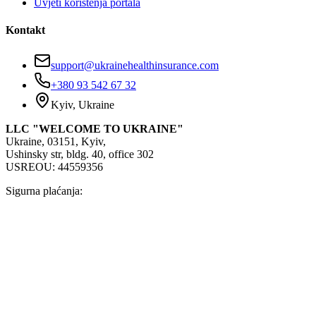
Uvjeti korištenja portala
Kontakt
support@ukrainehealthinsurance.com
+380 93 542 67 32
Kyiv, Ukraine
LLC "WELCOME TO UKRAINE"
Ukraine, 03151, Kyiv,
Ushinsky str, bldg. 40, office 302
USREOU: 44559356
Sigurna plaćanja: