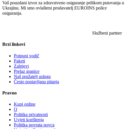
Vaš pouzdani izvor za zdravstveno osiguranje prilikom putovanja u
Ukrajinu. Mi smo ovlašteni prodavatelj EUROINS police
osiguranja.
Službeni partner
Brzi linkovi
Potpuni vodič
Paketi
Zahtjevi
Prelaz granice
Naš pružatelj usluga
Često postavljana pitanja
Pravno
Kupi online
O
Politika privatnosti
Uvjeti korištenja
Politika povrata novca