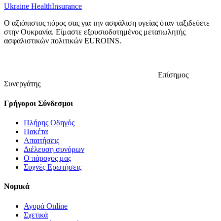
Ukraine Health
Insurance
Ο αξιόπιστος πόρος σας για την ασφάλιση υγείας όταν ταξιδεύετε
στην Ουκρανία. Είμαστε εξουσιοδοτημένος μεταπωλητής
ασφαλιστικών πολιτικών EUROINS.
Επίσημος
Συνεργάτης
Γρήγοροι Σύνδεσμοι
Πλήρης Οδηγός
Πακέτα
Απαιτήσεις
Διέλευση συνόρων
Ο πάροχος μας
Συχνές Ερωτήσεις
Νομικά
Αγορά Online
Σχετικά