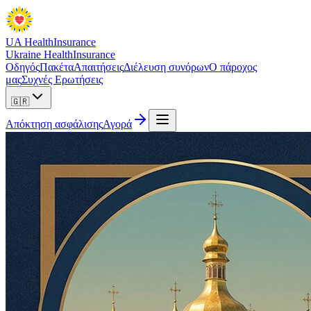
UA Health
Insurance
Ukraine Health
Insurance
Οδηγός
Πακέτα
Απαιτήσεις
Διέλευση συνόρων
Ο πάροχος
μας
Συχνές Ερωτήσεις
🇬🇷
Απόκτηση ασφάλισης
Αγορά