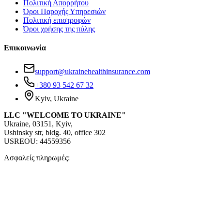
Πολιτική Απορρήτου
Όροι Παροχής Υπηρεσιών
Πολιτική επιστροφών
Όροι χρήσης της πύλης
Επικοινωνία
support@ukrainehealthinsurance.com
+380 93 542 67 32
Kyiv, Ukraine
LLC "WELCOME TO UKRAINE"
Ukraine, 03151, Kyiv,
Ushinsky str, bldg. 40, office 302
USREOU: 44559356
Ασφαλείς πληρωμές: